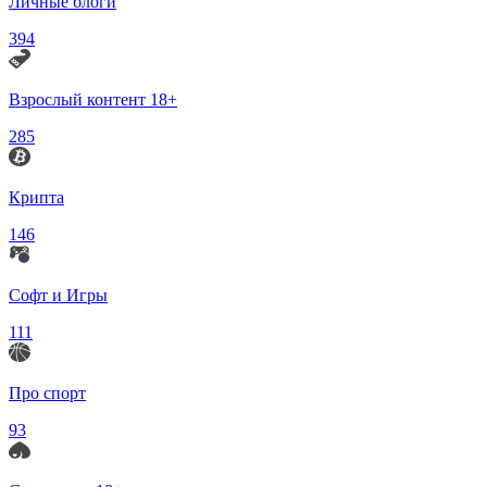
Личные блоги
394
Взрослый контент 18+
285
Крипта
146
Софт и Игры
111
Про спорт
93