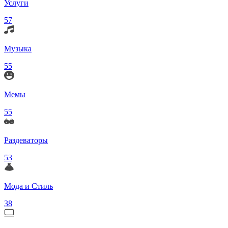
Услуги
57
Музыка
55
Мемы
55
Раздеваторы
53
Мода и Стиль
38