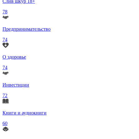
Слив шкур 18+
78
Предпринимательство
74
О здоровье
74
Инвестиции
72
Книги и аудиокниги
60