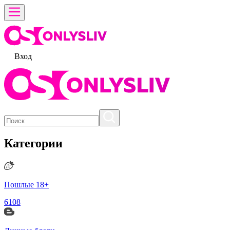
Вход
Категории
Пошлые 18+
6108