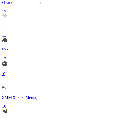
Отдых и Развлечения
17
Нейросети и ИИ
13
Чаты по интересам
13
Удаленка (Работа)
11
SMM (Social Media)
10