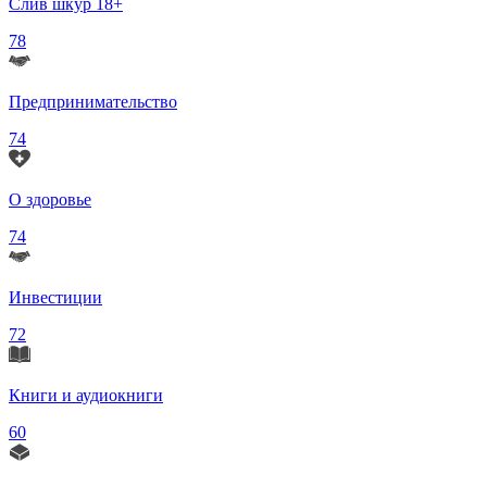
Слив шкур 18+
78
Предпринимательство
74
О здоровье
74
Инвестиции
72
Книги и аудиокниги
60