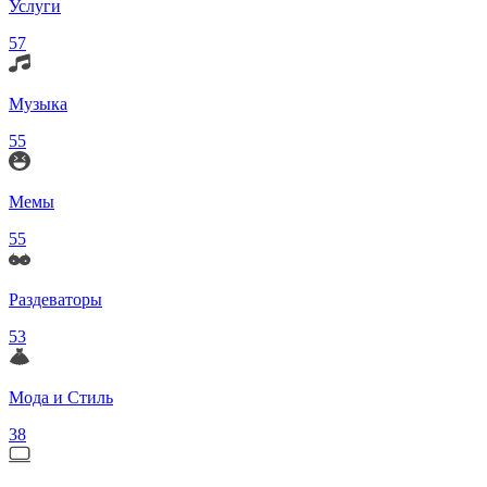
Услуги
57
Музыка
55
Мемы
55
Раздеваторы
53
Мода и Стиль
38