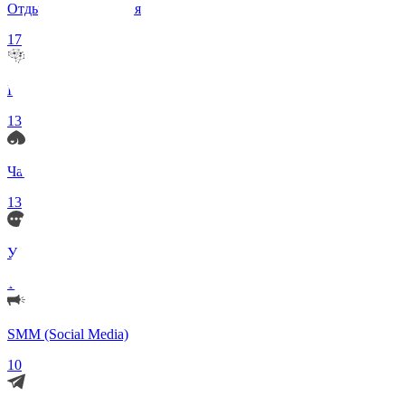
Отдых и Развлечения
17
Нейросети и ИИ
13
Чаты по интересам
13
Удаленка (Работа)
11
SMM (Social Media)
10