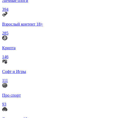
Личные блоги
394
Взрослый контент 18+
285
Крипта
146
Софт и Игры
111
Про спорт
93