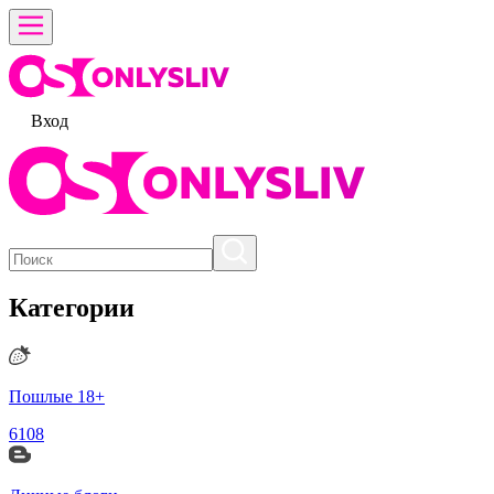
Вход
Категории
Пошлые 18+
6108