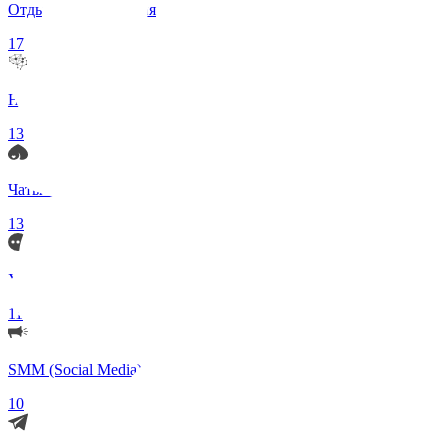
Отдых и Развлечения
17
Нейросети и ИИ
13
Чаты по интересам
13
Удаленка (Работа)
11
SMM (Social Media)
10