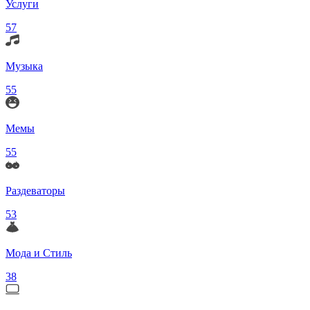
Услуги
57
Музыка
55
Мемы
55
Раздеваторы
53
Мода и Стиль
38