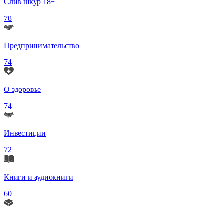
Слив шкур 18+
78
Предпринимательство
74
О здоровье
74
Инвестиции
72
Книги и аудиокниги
60