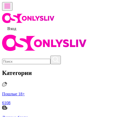
Вход
Категории
Пошлые 18+
6108