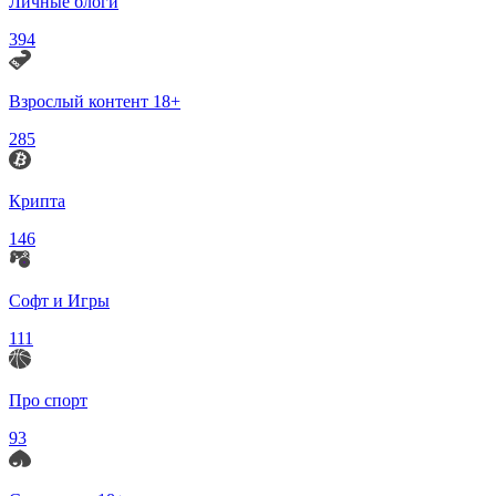
Личные блоги
394
Взрослый контент 18+
285
Крипта
146
Софт и Игры
111
Про спорт
93