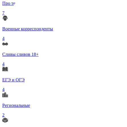
Про телеграмм
7
Военные корреспонденты
4
Сливы сливов 18+
4
ЕГЭ и ОГЭ
4
Региональные
2