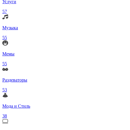
Услуги
57
Музыка
55
Мемы
55
Раздеваторы
53
Мода и Стиль
38