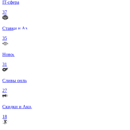
IT-сфера
37
Ставки и Азартные игры
35
Новости в мире
31
Сливы онлифанс моделей 18+
27
Скидки и Акции
18