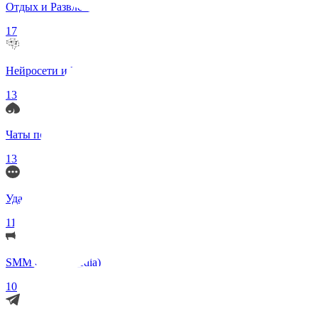
Отдых и Развлечения
17
Нейросети и ИИ
13
Чаты по интересам
13
Удаленка (Работа)
11
SMM (Social Media)
10