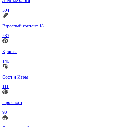
Личные блоги
394
Взрослый контент 18+
285
Крипта
146
Софт и Игры
111
Про спорт
93