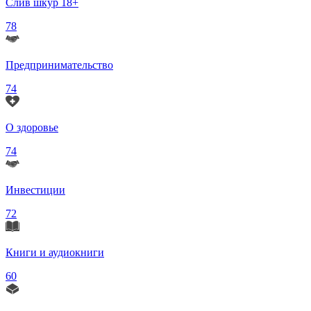
Слив шкур 18+
78
Предпринимательство
74
О здоровье
74
Инвестиции
72
Книги и аудиокниги
60