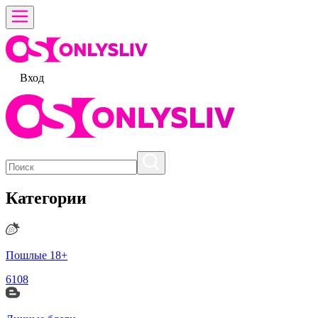
Вход
Категории
Пошлые 18+
6108