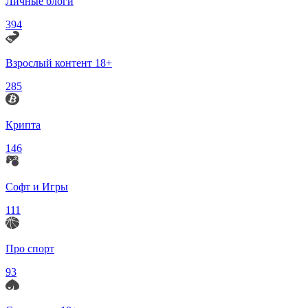
Личные блоги
394
Взрослый контент 18+
285
Крипта
146
Софт и Игры
111
Про спорт
93