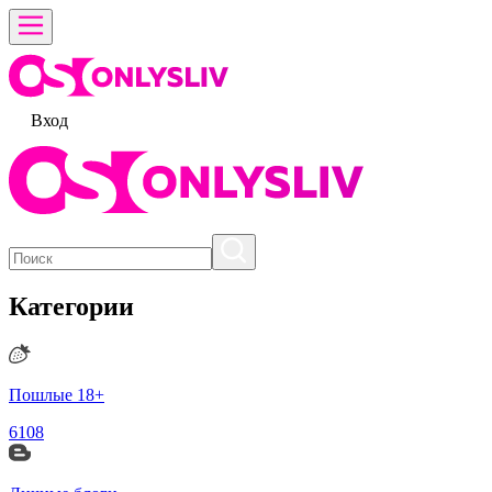
Вход
Категории
Пошлые 18+
6108