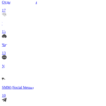
Отдых и Развлечения
17
Нейросети и ИИ
13
Чаты по интересам
13
Удаленка (Работа)
11
SMM (Social Media)
10