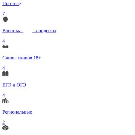
Про телеграмм
7
Военные корреспонденты
4
Сливы сливов 18+
4
ЕГЭ и ОГЭ
4
Региональные
2