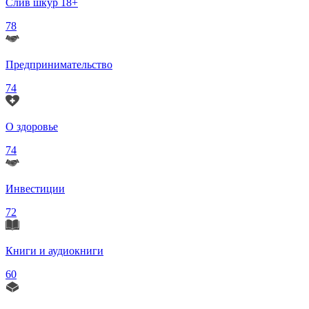
Слив шкур 18+
78
Предпринимательство
74
О здоровье
74
Инвестиции
72
Книги и аудиокниги
60