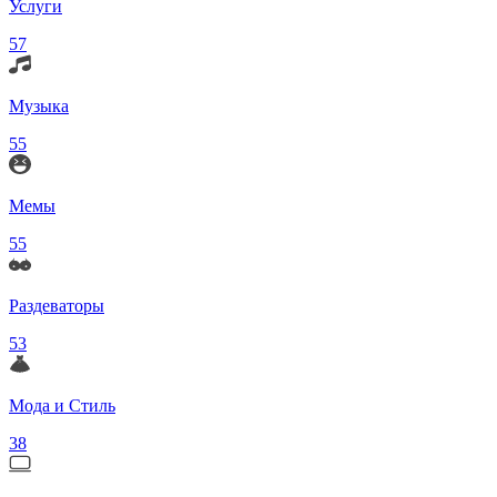
Услуги
57
Музыка
55
Мемы
55
Раздеваторы
53
Мода и Стиль
38