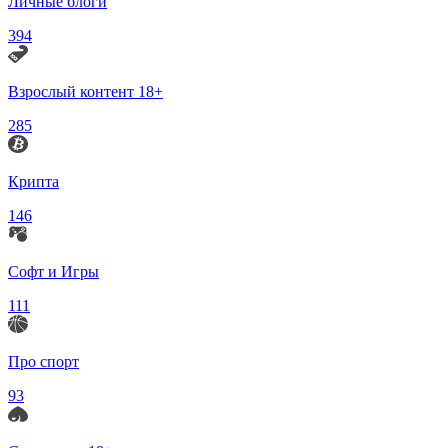
Личные блоги
394
Взрослый контент 18+
285
Крипта
146
Софт и Игры
111
Про спорт
93