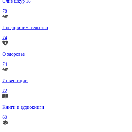
Слив шкур 18+
78
Предпринимательство
74
О здоровье
74
Инвестиции
72
Книги и аудиокниги
60