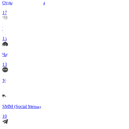
Отдых и Развлечения
17
Нейросети и ИИ
13
Чаты по интересам
13
Удаленка (Работа)
11
SMM (Social Media)
10