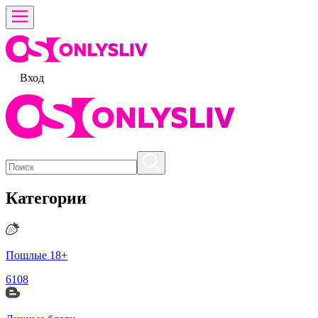
Вход
Категории
Пошлые 18+
6108