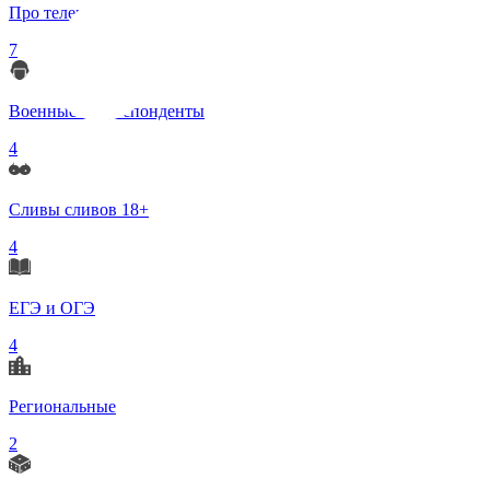
Про телеграмм
7
Военные корреспонденты
4
Сливы сливов 18+
4
ЕГЭ и ОГЭ
4
Региональные
2