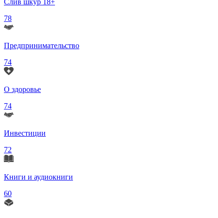
Слив шкур 18+
78
Предпринимательство
74
О здоровье
74
Инвестиции
72
Книги и аудиокниги
60