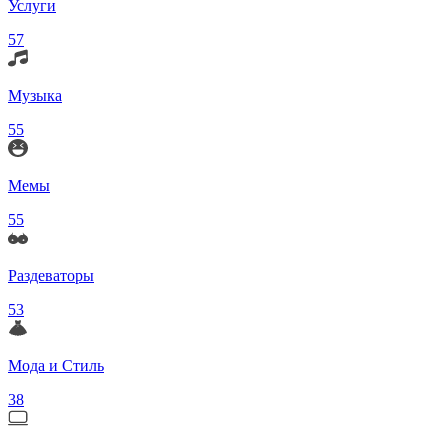
Услуги
57
Музыка
55
Мемы
55
Раздеваторы
53
Мода и Стиль
38