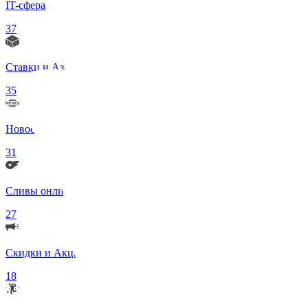
IT-сфера
37
Ставки и Азартные игры
35
Новости в мире
31
Сливы онлифанс моделей 18+
27
Скидки и Акции
18