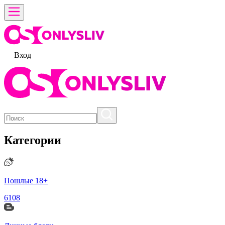
Вход
Категории
Пошлые 18+
6108