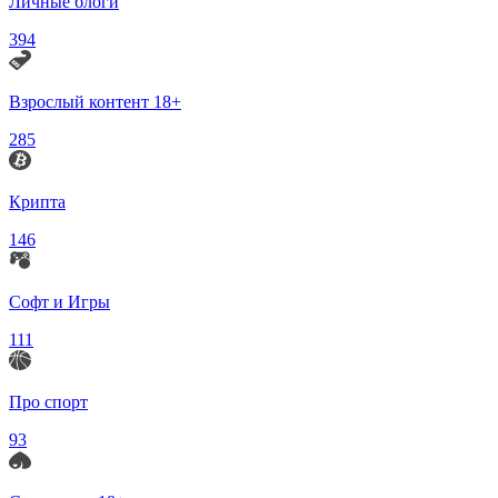
Личные блоги
394
Взрослый контент 18+
285
Крипта
146
Софт и Игры
111
Про спорт
93