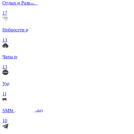
Отдых и Развлечения
17
Нейросети и ИИ
13
Чаты по интересам
13
Удаленка (Работа)
11
SMM (Social Media)
10