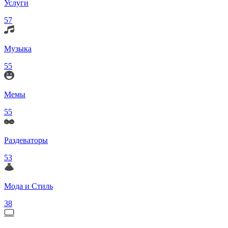
Услуги
57
Музыка
55
Мемы
55
Раздеваторы
53
Мода и Стиль
38