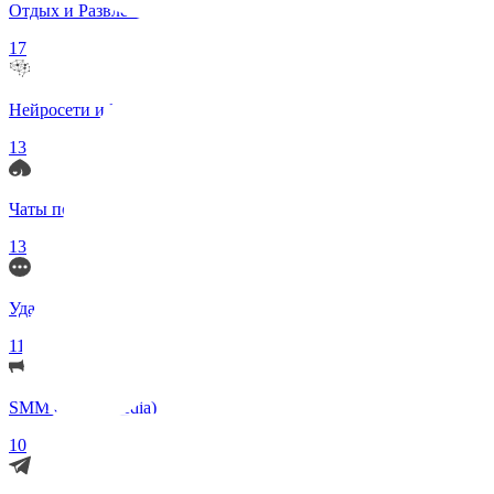
Отдых и Развлечения
17
Нейросети и ИИ
13
Чаты по интересам
13
Удаленка (Работа)
11
SMM (Social Media)
10