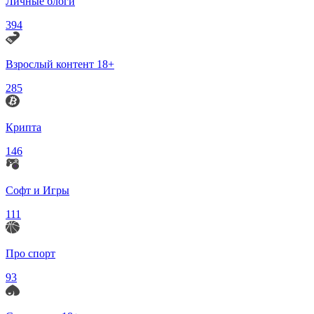
Личные блоги
394
Взрослый контент 18+
285
Крипта
146
Софт и Игры
111
Про спорт
93