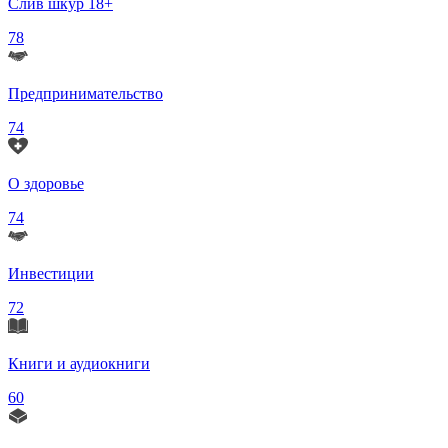
Слив шкур 18+
78
Предпринимательство
74
О здоровье
74
Инвестиции
72
Книги и аудиокниги
60