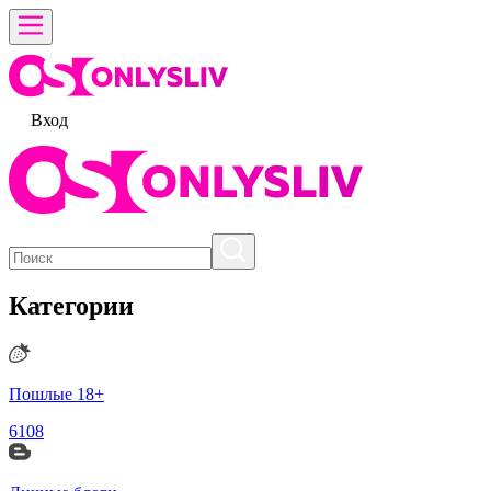
Вход
Категории
Пошлые 18+
6108