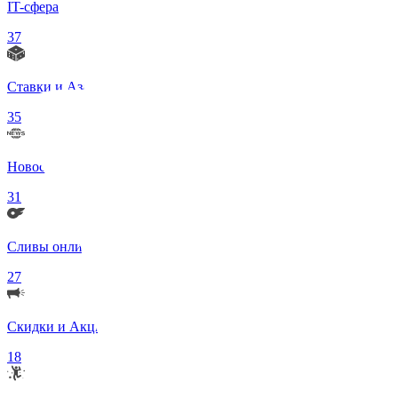
IT-сфера
37
Ставки и Азартные игры
35
Новости в мире
31
Сливы онлифанс моделей 18+
27
Скидки и Акции
18