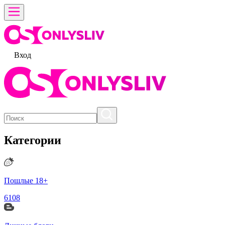
Вход
Категории
Пошлые 18+
6108