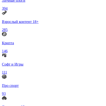
Личные блоги
394
Взрослый контент 18+
285
Крипта
146
Софт и Игры
111
Про спорт
93