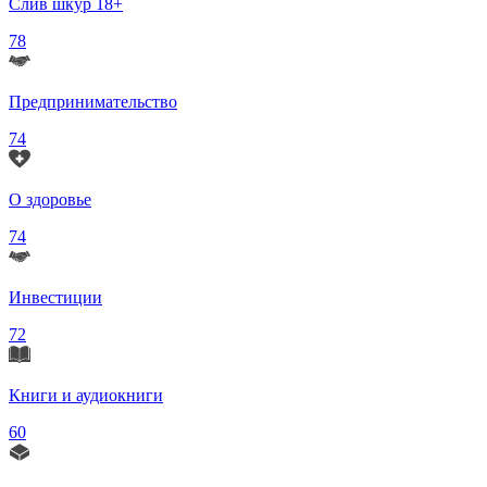
Слив шкур 18+
78
Предпринимательство
74
О здоровье
74
Инвестиции
72
Книги и аудиокниги
60