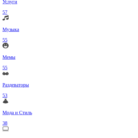
Услуги
57
Музыка
55
Мемы
55
Раздеваторы
53
Мода и Стиль
38