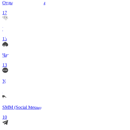
Отдых и Развлечения
17
Нейросети и ИИ
13
Чаты по интересам
13
Удаленка (Работа)
11
SMM (Social Media)
10