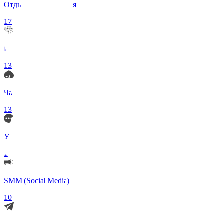
Отдых и Развлечения
17
Нейросети и ИИ
13
Чаты по интересам
13
Удаленка (Работа)
11
SMM (Social Media)
10