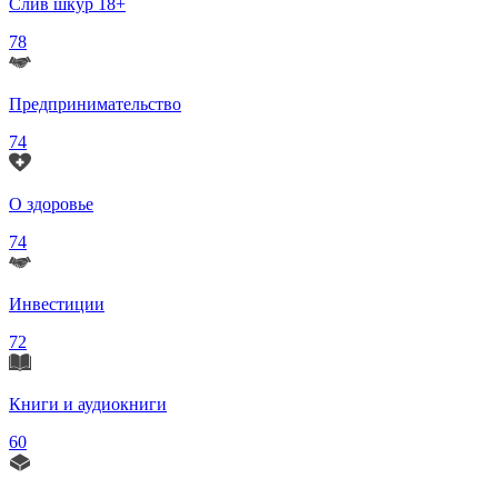
Слив шкур 18+
78
Предпринимательство
74
О здоровье
74
Инвестиции
72
Книги и аудиокниги
60