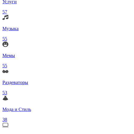
Услуги
57
Музыка
55
Мемы
55
Раздеваторы
53
Мода и Стиль
38