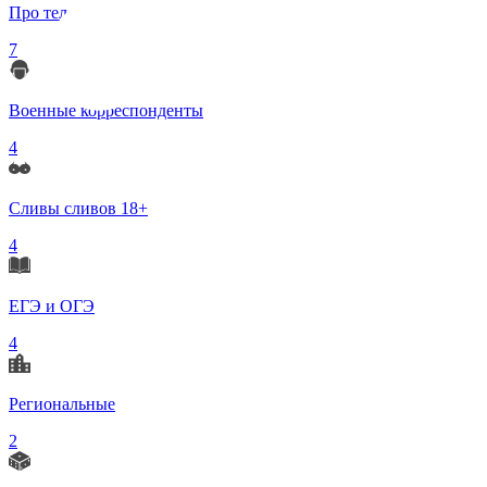
Про телеграмм
7
Военные корреспонденты
4
Сливы сливов 18+
4
ЕГЭ и ОГЭ
4
Региональные
2