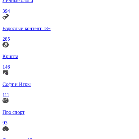
Личные блоги
394
Взрослый контент 18+
285
Крипта
146
Софт и Игры
111
Про спорт
93