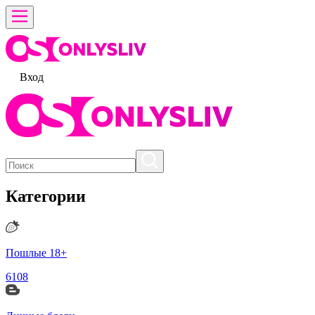
Вход
Категории
Пошлые 18+
6108