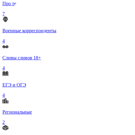
Про телеграмм
7
Военные корреспонденты
4
Сливы сливов 18+
4
ЕГЭ и ОГЭ
4
Региональные
2