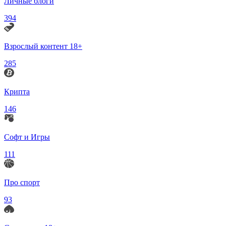
Личные блоги
394
Взрослый контент 18+
285
Крипта
146
Софт и Игры
111
Про спорт
93