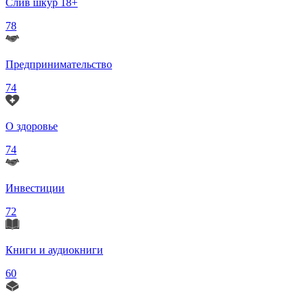
Слив шкур 18+
78
Предпринимательство
74
О здоровье
74
Инвестиции
72
Книги и аудиокниги
60