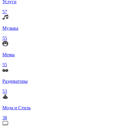
Услуги
57
Музыка
55
Мемы
55
Раздеваторы
53
Мода и Стиль
38