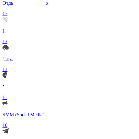
Отдых и Развлечения
17
Нейросети и ИИ
13
Чаты по интересам
13
Удаленка (Работа)
11
SMM (Social Media)
10