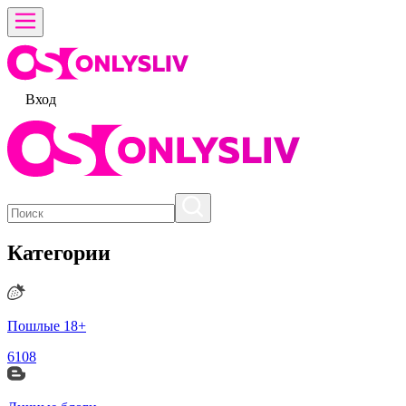
Вход
Категории
Пошлые 18+
6108